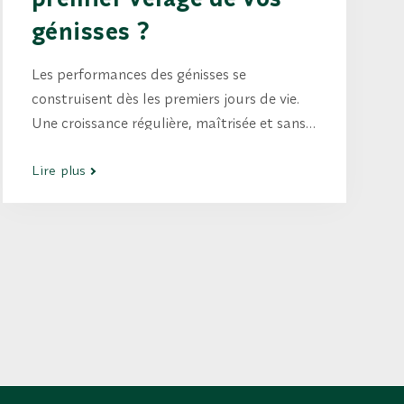
génisses ?
Les performances des génisses se
construisent dès les premiers jours de vie.
Une croissance régulière, maîtrisée et sans
à-coups facilite l’atteinte du premier
Lire plus
vêlage, avec un objectif situé autour de 24
mois. Courbe de croissance idéale De la
naissance jusqu’à environ 24 mois, la
phase…