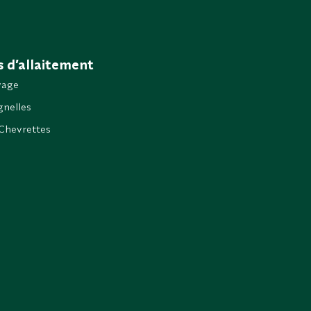
 d’allaitement
vage
nelles
Chevrettes