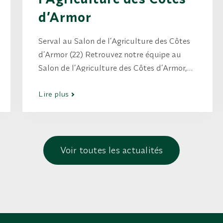
d’Armor
Serval au Salon de l’Agriculture des Côtes
d’Armor (22) Retrouvez notre équipe au
Salon de l’Agriculture des Côtes d’Armor,
les 13 et 14 juin 2026 à l’hippodrome de
Lire plus
Loudéac. Profitez de cet événement pour
venir échanger avec nos experts. Nous
serons à votre disposition tout au long du…
Voir toutes les actualités