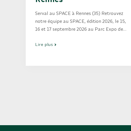
Serval au SPACE à Rennes (35) Retrouvez
notre équipe au SPACE, édition 2026, le 15,
16 et 17 septembre 2026 au Parc Expo de
Rennes. Profitez de cet événement pour
Lire plus
venir échanger avec nos experts. Nous
serons à votre disposition tout au long du
salon pour répondre à…