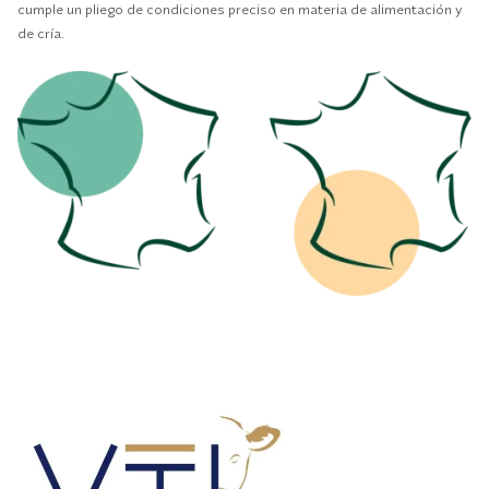
cumple un pliego de condiciones preciso en materia de alimentación y
de cría.
vtl