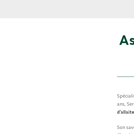
As
Spécial
ans, Se
d’allai
Son savo