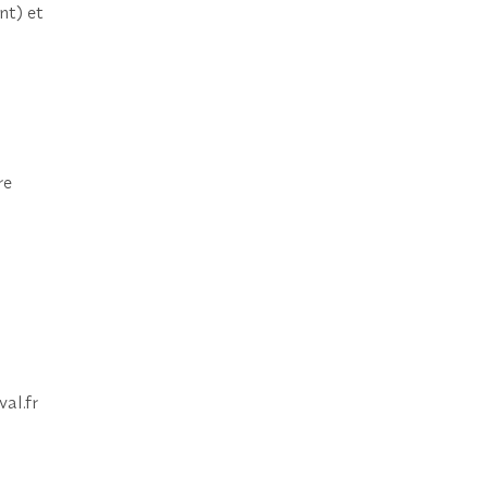
nt) et
re
al.fr