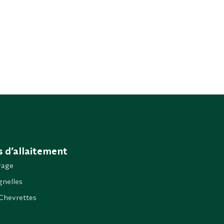
 d’allaitement
vage
nelles
Chevrettes