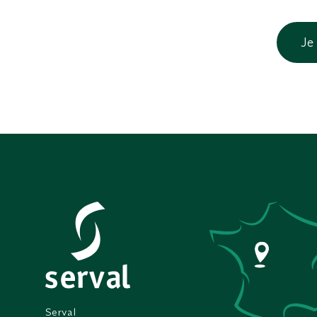
Je
Serval