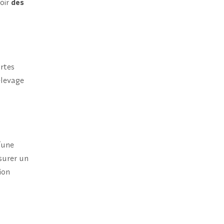
voir
des
ortes
élevage
/une
surer un
ion