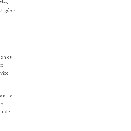
tc.).
et gérer
ion ou
ce
rvice
ant le
on
table