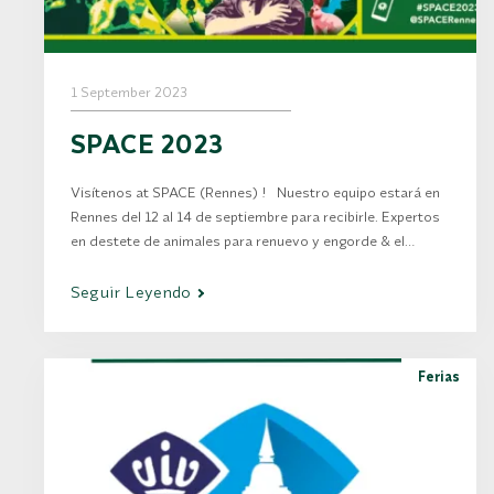
1 September 2023
SPACE 2023
Visítenos at SPACE (Rennes) ! Nuestro equipo estará en
Rennes del 12 al 14 de septiembre para recibirle. Expertos
en destete de animales para renuevo y engorde & el
mercado de terneros de ternera, visítenos en nuestro
stand: Pabellón 5 – Stand A20…
Seguir Leyendo
Ferias